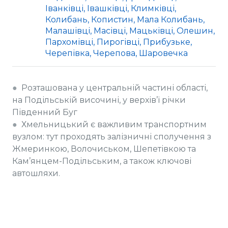
Іванківці, Івашківці, Климківці,
Колибань, Копистин, Мала Колибань,
Малашівці, Масівці, Мацьківці, Олешин,
Пархомівці, Пирогівці, Прибузьке,
Черепівка, Черепова, Шаровечка
●
Розташована у центральній частині області,
на Подільській височині, у верхів’ї річки
Південний Буг
●
Хмельницький є важливим транспортним
вузлом: тут проходять залізничні сполучення з
Жмеринкою, Волочиськом, Шепетівкою та
Кам’янцем-Подільським, а також ключові
автошляхи.