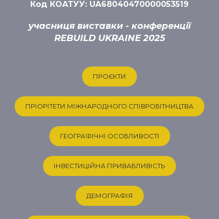
Код КОАТУУ: UA68040470000053519
учасниця виставки - конференції
REBUILD UKRAINE 2025
ПРОЄКТИ
ПРІОРІТЕТИ МІЖНАРОДНОГО СПІВРОБІТНИЦТВА
ГЕОГРАФІЧНІ ОСОБЛИВОСТІ
ІНВЕСТИЦІЙНА ПРИВАБЛИВІСТЬ
ДЕМОГРАФІЯ