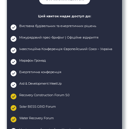
Цей квиток надає доступ до:
Виставка будівельних та енергетичних рішень
Міжурядовий прес-брифінг | Офіційне відкриття
Інвестиційна Конференція Європейський Союз – Україна
Марафон Громад
Енергетична конференція
Aid & Development MeetUp
Recovery Construction Forum 5.0
Solar BESS GRID Forum
Water Recovery Forum