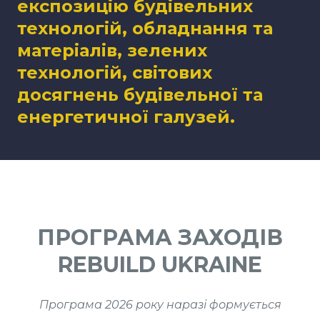
експозицію будівельних
технологій, обладнання та
матеріалів, зелених
технологій, світових
досягнень будівельної та
енергетичної галузей.
ПРОГРАМА ЗАХОДІВ
REBUILD UKRAINE
Програма 2026 року наразі формується