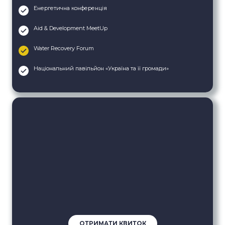
Енергетична конференція
Aid & Development MeetUp
Water Recovery Forum
Національний павільйон «Україна та її громади»
ОТРИМАТИ КВИТОК