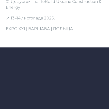
🤝 До зустрічі на ReBuild Ukraine Construction &
Energy
📍 13–14 листопада 2025,
EXPO XXI | ВАРШАВА | ПОЛЬЩА