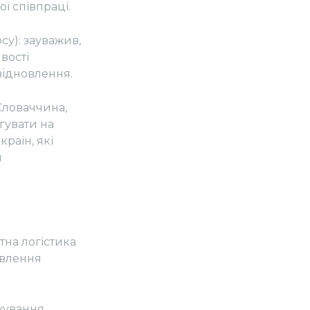
ї співпраці.
у): зауважив,
вості
відновлення.
 Словаччина,
гувати на
країн, які
и
тна логістика
овлення
хування