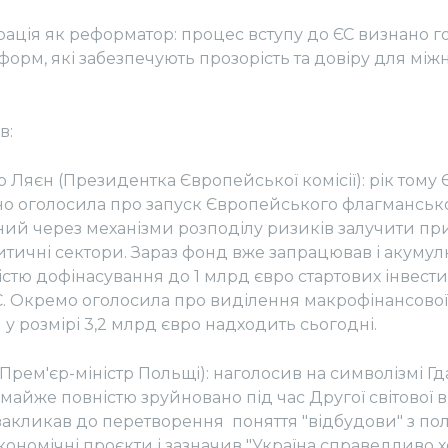
ція як реформатор: процес вступу до ЄС визнано 
орм, які забезпечують прозорість та довіру для мі
в:
 Ляєн (Президентка Європейської комісії): рік тому
йно оголосила про запуск Європейського флагманськ
ий через механізми розподілу ризиків залучити при
ритичні сектори. Зараз фонд вже запрацював і акуму
стю дофінасування до 1 млрд євро стартових інвестиц
ЄС. Окремо оголосила про виділення макрофінансово
 розмірі 3,2 млрд євро надходить сьогодні.
Прем'єр-міністр Польщі): наголосив на символізмі Гд
о майже повністю зруйновано під час Другої cвітової 
закликав до перетворення поняття "відбудови" з пол
кономічні проєкти і зазначив "Україна справедливо х