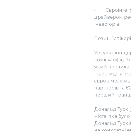
· Євроінтегра
драйвером реф
інвесторів.
Позиції спікері
Урсула фон дер
комісія офіці
який покликан
інвестиції у к
євро з можливі
партнерів та 
перший транш у
Дональд Туск (
міста, яке бул
Дональд Туск 
на конкретні е