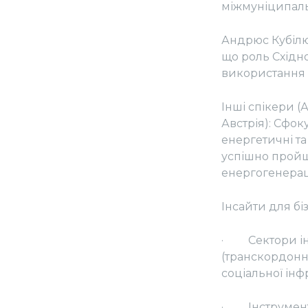
міжмуніципаль
Андрюс Кубілю
що роль Східн
використання 
Інші спікери (А
Австрія): Сфок
енергетичні та
успішно пройшл
енергогенераці
Інсайти для бі
· Сектори інте
(транскордонні
соціальної інф
· Інструменти