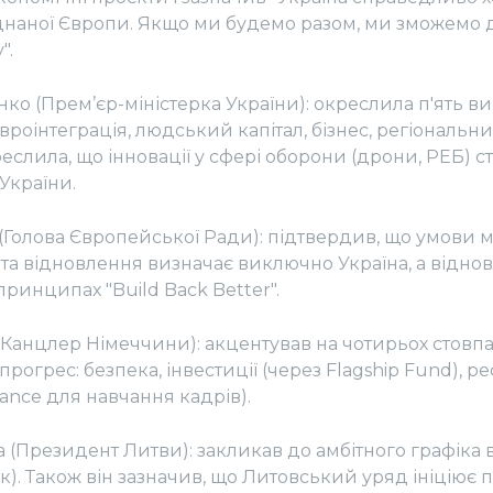
днаної Європи. Якщо ми будемо разом, ми зможемо д
".
о (Прем’єр-міністерка України): окреслила п'ять ви
вроінтеграція, людський капітал, бізнес, регіональн
еслила, що інновації у сфері оборони (дрони, РЕБ) 
України.
 (Голова Європейської Ради): підтвердив, що умови 
та відновлення визначає виключно Україна, а відно
принципах "Build Back Better".
(Канцлер Німеччини): акцентував на чотирьох стовпа
 прогрес: безпека, інвестиції (через Flagship Fund), 
liance для навчання кадрів).
а (Президент Литви): закликав до амбітного графіка 
ік). Також він зазначив, що Литовський уряд ініціює