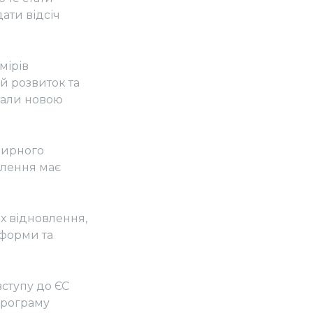
ати відсіч
мірів
ий розвиток та
стали новою
мирного
влення має
х відновлення,
реформи та
вступу до ЄС
 програму