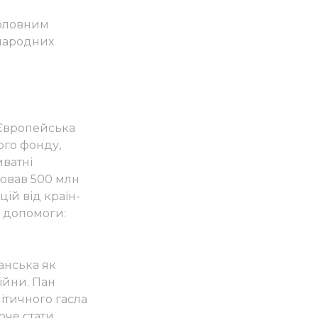
головним
жнародних
 Європейська
ого фонду,
ватні
лював 500 млн
ій від країн-
ї допомоги:
анська як
війни. Пан
ітичного гасла
оче стати