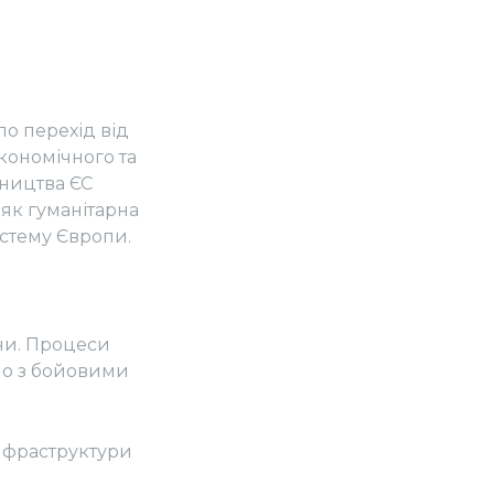
ло перехід від
кономічного та
вництва ЄС
 як гуманітарна
истему Європи.
ни. Процеси
но з бойовими
інфраструктури