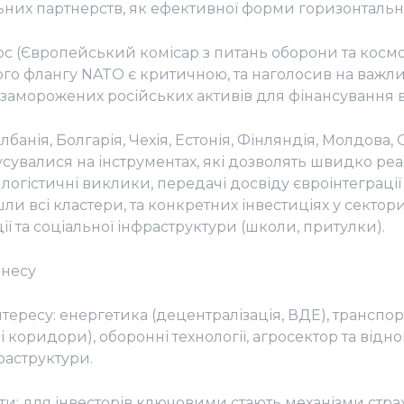
них партнерств, як ефективної форми горизонтально
с (Європейський комісар з питань оборони та космос
ого флангу NATO є критичною, та наголосив на важли
заморожених російських активів для фінансування 
лбанія, Болгарія, Чехія, Естонія, Фінляндія, Молдова,
усувалися на інструментах, які дозволять швидко реа
 логістичні виклики, передачі досвіду євроінтеграції 
и всі кластери, та конкретних інвестиціях у сектор
ї та соціальної інфраструктури (школи, притулки).
знесу
ресу: енергетика (децентралізація, ВДЕ), транспор
 коридори), оборонні технології, агросектор та відн
раструктури.
: для інвесторів ключовими стають механізми стра