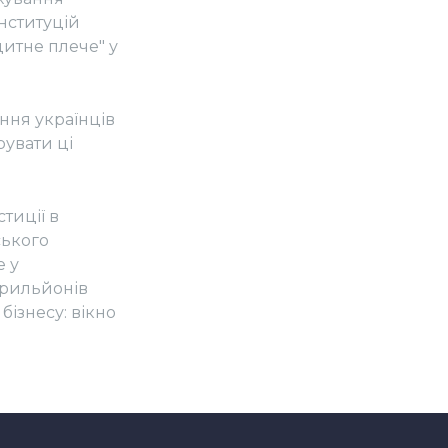
інституцій
дитне плече" у
ння українців
рувати ці
тиції в
ського
е у
трильйонів
бізнесу: вікно