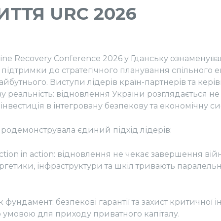
ИТТЯ URC 2026
ine Recovery Conference 2026 у Гданську ознаменува
 підтримки до стратегічного планування спільного е
йбутнього. Виступи лідерів країн-партнерів та кері
 реальність: відновлення України розглядається не
 інвестиція в інтегровану безпекову та економічну с
родемонструвала єдиний підхід лідерів:
ion in action: відновлення не чекає завершення вій
ргетики, інфраструктури та шкіл тривають паралель
фундамент: безпекові гарантії та захист критичної 
ю умовою для приходу приватного капіталу.