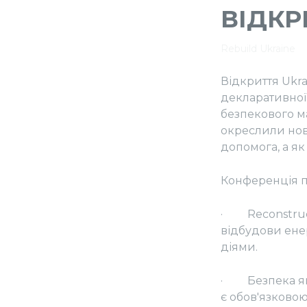
ВІДКР
Rebuild Ukraine
Відкриття Ukra
декларативної
безпекового ма
окреслили нову
допомога, а як
Конференція п
· Reconstruct
відбудови ене
діями.
· Безпека як 
є обов'язково