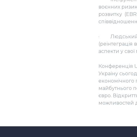
воєнних ризикі
розвитку (EBRD
співвідношенні 
· Людський фа
(реінтеграція в
аспекти у свої
Конференція U
Україну сього
економічного п
майбутнього п
євро. Відкритт
можливостей дл