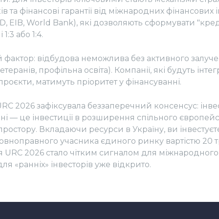
в та фінансові гарантії від міжнародних фінансових 
, EIB, World Bank), які дозволяють сформувати "кре
1:3 або 1:4.
ктор: відбудова неможлива без активного залуче
етеранів, профільна освіта). Компанії, які будуть інтег
 проєкти, матимуть пріоритет у фінансуванні.
RC 2026 зафіксувала беззаперечний консенсус: інвес
дні — це інвестиції в розширення спільного європей
ростору. Вкладаючи ресурси в Україну, ви інвестуєт
овноправного учасника єдиного ринку вартістю 20 
я URC 2026 стало чітким сигналом для міжнародного 
я «ранніх» інвесторів уже відкрито.