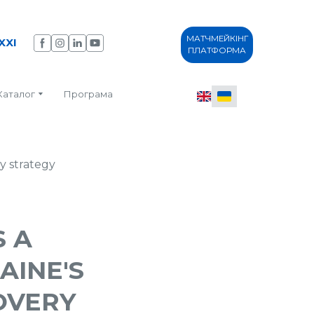
МАТЧМЕЙКІНГ
XXI
ПЛАТФОРМА
Каталог
Програма
S A
AINE'S
OVERY