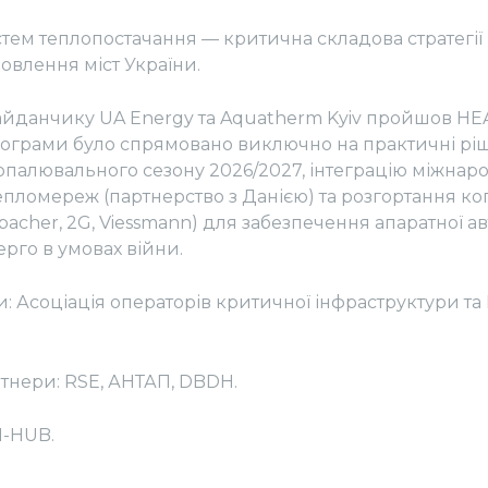
истем теплопостачання — критична складова стратегі
овлення міст України.
майданчику UA Energy та Aquatherm Kyiv пройшов 
рограми було спрямовано виключно на практичні рі
 опалювального сезону 2026/2027, інтеграцію міжна
тепломереж (партнерство з Данією) та розгортання к
bacher, 2G, Viessmann) для забезпечення апаратної а
рго в умовах війни.
и: Асоціація операторів критичної інфраструктури та
ртнери: RSE, АНТАП, DBDH.
I-HUB.