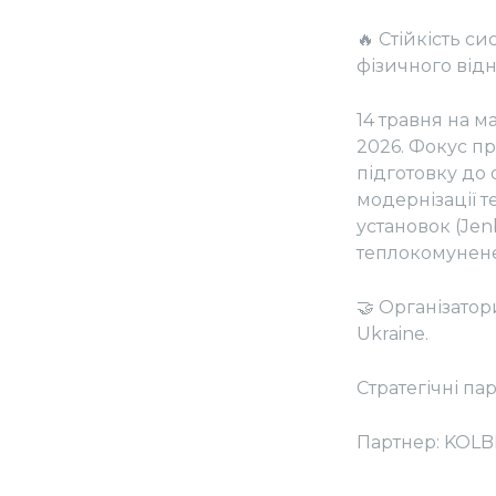
🔥 Стійкість с
фізичного відн
14 травня на 
2026. Фокус п
підготовку до
модернізації 
установок (Jen
теплокомунене
🤝 Організатор
Ukraine.
Стратегічні па
Партнер: KOLB