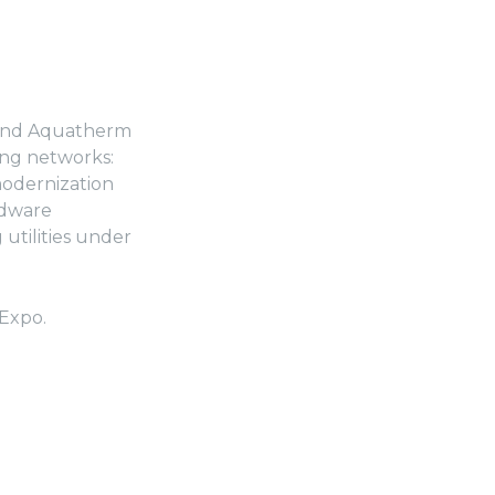
and Aquatherm
ting networks:
modernization
rdware
utilities under
 Expo.