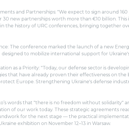
stments and Partnerships: "We expect to sign around 16
 30 new partnerships worth more than €10 billion. This i
in the history of URC conferences, bringing together ov
ience: The conference marked the launch of a new Ener
designed to mobilize international support for Ukraine'
tion as a Priority: "Today, our defense sector is develop
es that have already proven their effectiveness on the 
protect Europe. Strengthening Ukraine's defense industr
o’s words that "there is no freedom without solidarity" 
tion of our work today. These strategic agreements re
oundwork for the next stage — the practical implementati
Ukraine exhibition on November 12–13 in Warsaw.