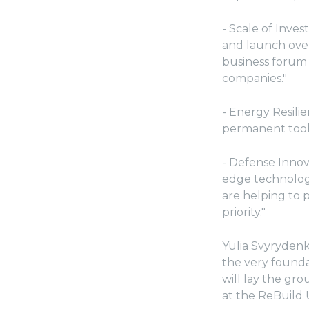
- Scale of Inve
and launch over
business forum 
companies."
- Energy Resil
permanent tool 
- Defense Innova
edge technologi
are helping to 
priority."
Yulia Svyrydenk
the very founda
will lay the gr
at the ReBuild 