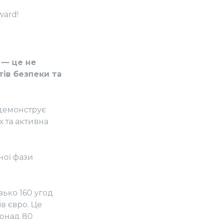
ward!
 — це не
ів безпеки та
 демонструє
х та активна
ної фази
зько 160 угод
в євро. Це
понад 80