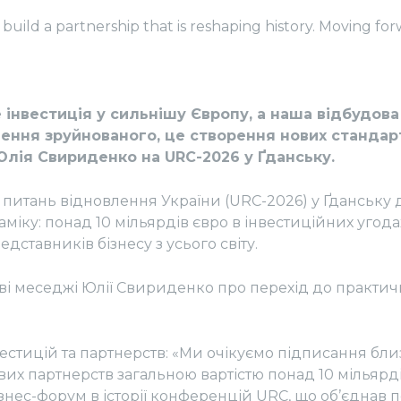
build a partnership that is reshaping history. Moving for
 інвестиція у сильнішу Європу, а наша відбудова
ення зруйнованого, це створення нових стандарт
Юлія Свириденко на URC-2026 у Ґданську.
 питань відновлення України (URC-2026) у Ґданську
іку: понад 10 мільярдів євро в інвестиційних угода
едставників бізнесу з усього світу.
ві меседжі Юлії Свириденко про перехід до практич
естицій та партнерств: «Ми очікуємо підписання бли
вих партнерств загальною вартістю понад 10 мільярді
знес-форум в історії конференцій URC, що об’єднав 