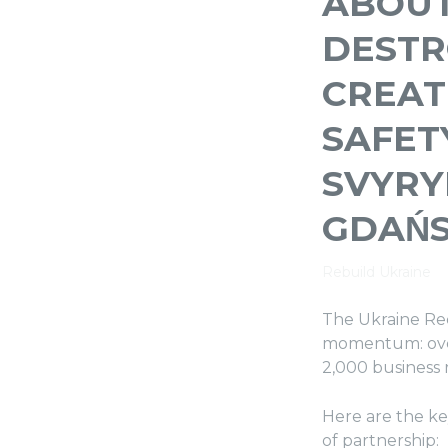
ABOUT
DESTR
CREAT
SAFET
SVYRY
GDAŃ
Rebuild Ukraine
The Ukraine Re
momentum: over 
2,000 business 
Here are the ke
of partnership: