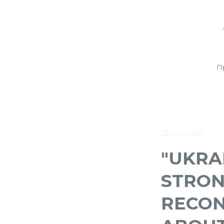
П
25 Jun 2026
"UKRAI
STRON
RECON