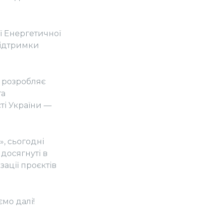
ї Енергетичної
підтримки
р розробляє
та
ті України —
», сьогодні
 досягнуті в
зації проєктів
мо далі!