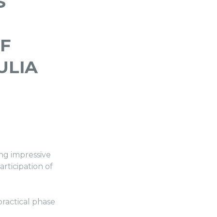
S
F
ULIA
ng impressive
rticipation of
ractical phase