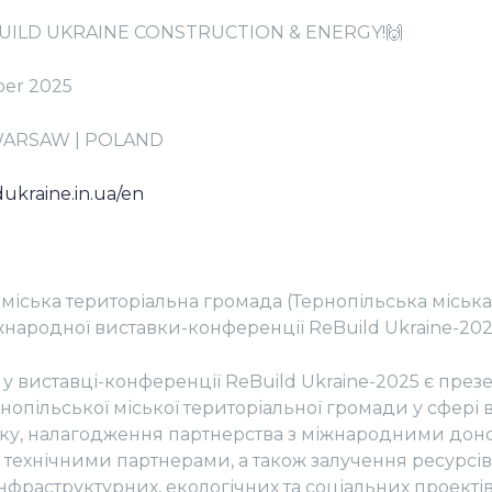
BUILD UKRAINE CONSTRUCTION & ENERGY!🙌
ber 2025
 WARSAW | POLAND
dukraine.in.ua/en
міська територіальна громада (Тернопільська міська
народної виставки-конференції ReBuild Ukraine-2025
 у виставці-конференції ReBuild Ukraine-2025 є през
нопільської міської територіальної громади у сфері 
тку, налагодження партнерства з міжнародними дон
 технічними партнерами, а також залучення ресурсів 
нфраструктурних, екологічних та соціальних проектів