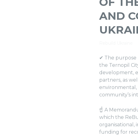
OF TH
AND C
UKRAIN
Rebuild Ukraine
✔ The purpose o
the Ternopil Ci
development, es
partners, as wel
environmental, 
community’s int
☝ A Memorandum 
which the ReBu
organisational, 
funding for re