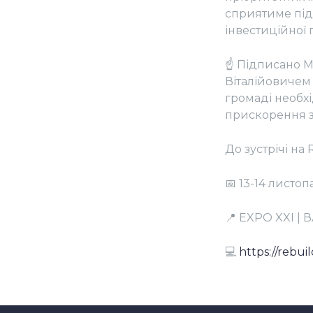
сприятиме під
інвестиційної 
☝ Підписано М
Віталійовичем 
громаді необх
прискорення з
До зустрічі н
📅 13-14 листо
📍 EXPO XXI 
💻
https://rebui