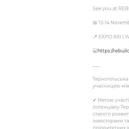
See you at RE
📅 13-14 Novem
📍 EXPO XXI |
💻
https://rebuil
___
Тернопільська 
учасницею між
✔ Метою участі
потенціалу Тер
сталого розви
інвесторами та
пріоритетних і