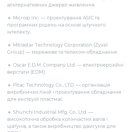
альтернативних джерел живлення.
🔹 Microip Inc. — проектування ASIC та
програмних рішень на основі штучного
інтелекту.
🔹 Mitrastar Technology Corporation (Zyxel
Group) — мережеве та телеком-обладнання.
🔹 Oscar E.D.M. Company Ltd. — електроерозійні
верстати (EDM).
🔹 Pitac Technology Co., LTD. — організація
виробничих ліній і проєктування обладнання
для екструзії пластмас.
🔹 Shunchi Industrial Mfg. Co., Ltd. —
високоточна обробка колінчастих валів і
шатунів, а також виробництво двигунів для