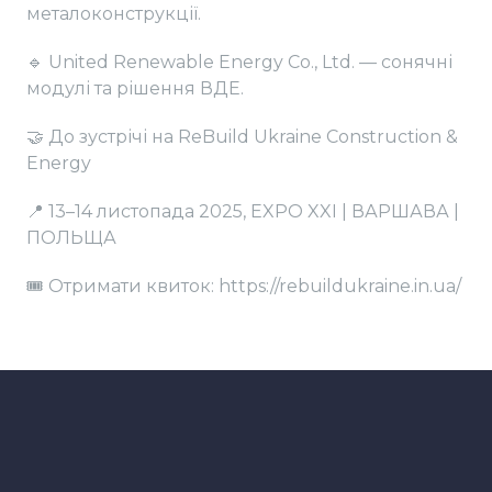
металоконструкції.
🔹 United Renewable Energy Co., Ltd. — сонячні
модулі та рішення ВДЕ.
🤝 До зустрічі на ReBuild Ukraine Construction &
Energy
📍 13–14 листопада 2025, EXPO XXI | ВАРШАВА |
ПОЛЬЩА
🎟️ Отримати квиток: https://rebuildukraine.in.ua/