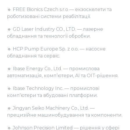
🔹 FREE Bionics Czech s.r.o — екзоскелети та
роботизовані системи реабілітації.
🔹 GD Laser Industry CO., LTD. — лазерне
обладнання та технології обробки.
🔹 HCP Pump Europe Sp. z o.o. — насосне
обладнання та сервіс.
🔹 Ibase Energy Co., Ltd. — промислова
автоматизація, комп’ютери, AI та OIT-рішення.
🔹 Ibase Technology Inc. — промислові
комп’ютери та вбудовані платформи.
🔹 Jingyan Seiko Machinery Co., Ltd. —
прецизійне машинобудування та компоненти.
🔹 Johnson Precision Limited — рішення у сфері