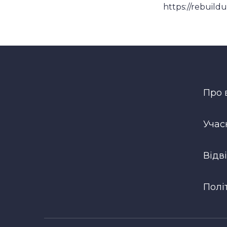
https://rebuildu
Про 
Учас
Відв
Полі