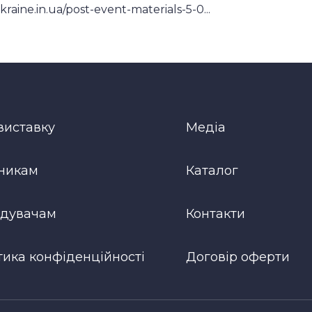
kraine.in.ua/post-event-materials-5-0...
виставку
Медіа
никам
Каталог
ідувачам
Контакти
тика конфіденційності
Договір оферти