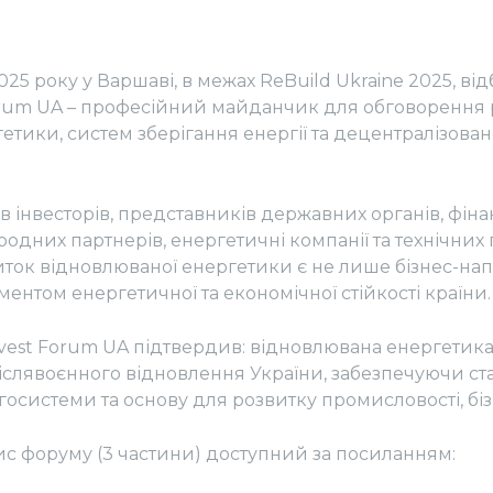
025 року у Варшаві, в межах ReBuild Ukraine 2025, від
orum UA – професійний майданчик для обговорення 
етики, систем зберігання енергії та децентралізовано
 інвесторів, представників державних органів, фін
родних партнерів, енергетичні компанії та технічних
иток відновлюваної енергетики є не лише бізнес-на
нтом енергетичної та економічної стійкості країни.
nvest Forum UA підтвердив: відновлювана енергетика
слявоєнного відновлення України, забезпечуючи ста
госистеми та основу для розвитку промисловості, бі
ис форуму (3 частини) доступний за посиланням: