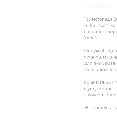
Rebuild Ukraine
14 листопада 2
BESS Invest F
сонячної енерг
Україні.
Форум об’єднав
установ, міжна
для яких розв
ключовим елеме
Solar & BESS I
фундаментів пі
гнучкість енер
🎥 Повний зап