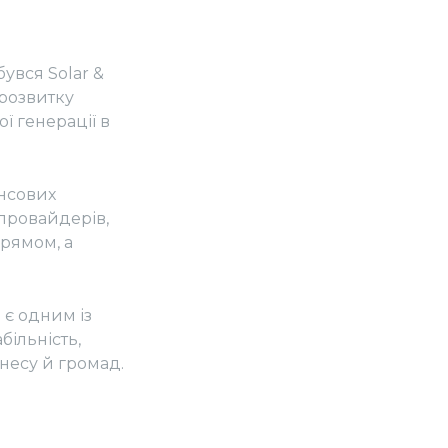
бувся Solar &
розвитку
ї генерації в
ансових
 провайдерів,
прямом, а
 є одним із
більність,
знесу й громад.