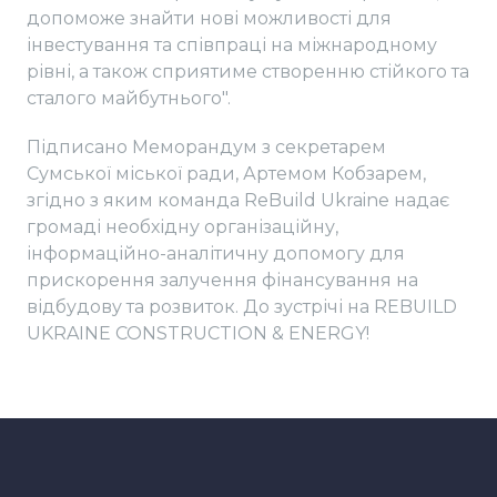
допоможе знайти нові можливості для
інвестування та співпраці на міжнародному
рівні, а також сприятиме створенню стійкого та
сталого майбутнього".
Підписано Меморандум з секретарем
Сумської міської ради, Артемом Кобзарем,
згідно з яким команда ReBuild Ukraine надає
громаді необхідну організаційну,
інформаційно-аналітичну допомогу для
прискорення залучення фінансування на
відбудову та розвиток. До зустрічі на REBUILD
UKRAINE CONSTRUCTION & ENERGY!