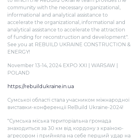
to which the ReBuild Ukraine team provides the
community with the necessary organizational,
informational and analytical assistance to
accelerate the organizational, informational and
analytical assistance to accelerate the attraction
of funding for reconstruction and development".
See you at REBUILD UKRAINE CONSTRUCTION &
ENERGY!
November 13-14, 2024 EXPO XXI | WARSAW |
POLAND
https://rebuildukraine.in.ua
Сумської області стала учасником міжнародної
виставки-конференції ReBuild Ukraine-2024!
"Сумська міська територіальна громада
знаходиться за 30 км від кордону з країною-
агресором і прийняла на себе перший удар на