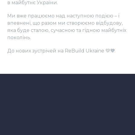
в майбутнє України.
Ми вже працюємо над наступною подією – і
впевнені, що разом ми створюємо відбудову,
яка буде сталою, сучасною та гідною майбутніх
поколінь.
До нових зустрічей на ReBuild Ukraine 💛💙