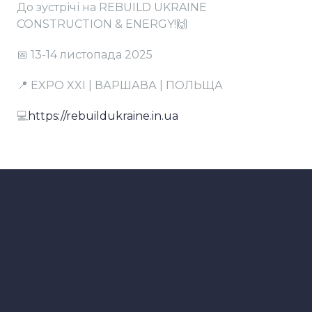
До зустрічі на REBUILD UKRAINE
CONSTRUCTION & ENERGY!🙌
📅 13-14 листопада 2025
📍 EXPO XXI | ВАРШАВА | ПОЛЬЩА
💻
https://rebuildukraine.in.ua