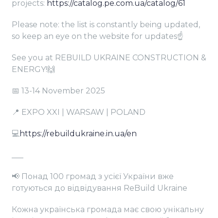
projects:
https://catalog.pe.com.ua/catalog/61
Please note: the list is constantly being updated,
so keep an eye on the website for updates☝
See you at REBUILD UKRAINE CONSTRUCTION &
ENERGY!🙌
📅 13-14 November 2025
📍 EXPO XXI | WARSAW | POLAND
💻
https://rebuildukraine.in.ua/en
___
📢 Понад 100 громад з усієї України вже
готуються до відвідування ReBuild Ukraine
Кожна українська громада має свою унікальну