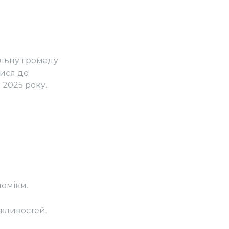
альну громаду
тися до
 2025 року.
оміки.
ожливостей.