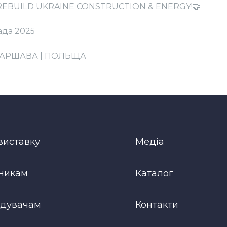
а REBUILD UKRAINE CONSTRUCTION & ENERGY!🤝
пада 2025
| ВАРШАВА | ПОЛЬЩА
виставку
Медіа
никам
Каталог
ідувачам
Контакти