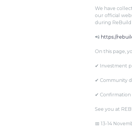
We have collect
our official web
during ReBuild
📲
https://rebu
On this page, yo
✔ Investment pr
✔ Community de
✔ Confirmation 
See you at RE
📅 13-14 Novem