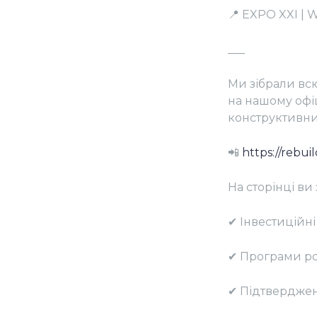
📍 EXPO XXI |
___
Ми зібрали вс
на нашому офіц
конструктивних
📲
https://rebu
На сторінці ви
✔ Інвестиційні
✔ Програми ро
✔ Підтвердженн