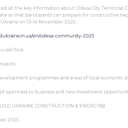
ed all the key information about Odesa City Territoria
site so that participants can prepare for constructive ne
 Ukraine on 13-14 November 2025.
ildukraine.in.ua/en/odesa-community-2025
u will find:
ojects.
velopment programmes and areas of local economic 
of openness to business and new investment opportunit
BUILD UKRAINE CONSTRUCTION & ENERGY!🙌
ber 2025