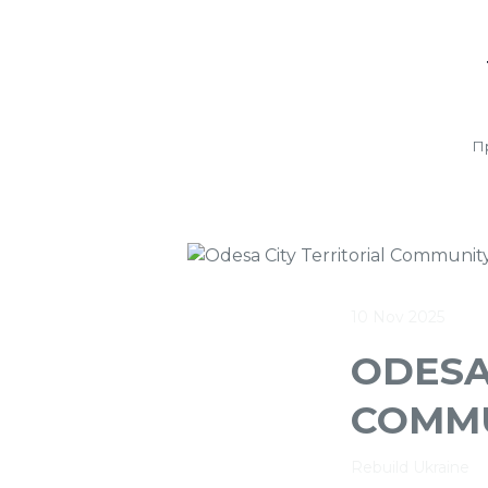
П
10 Nov 2025
ODESA
COMM
Rebuild Ukraine