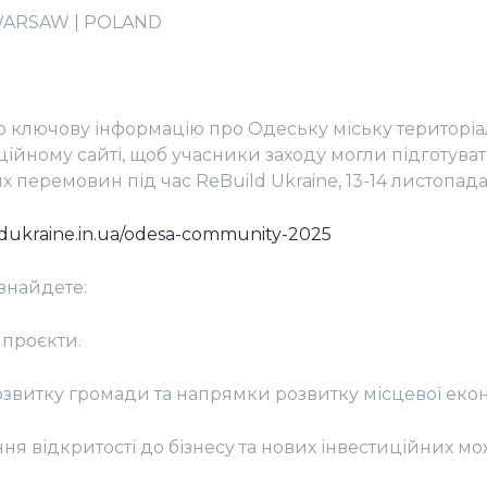
 WARSAW | POLAND
ю ключову інформацію про Одеську міську територі
ійному сайті, щоб учасники заходу могли підготува
 перемовин під час ReBuild Ukraine, 13-14 листопада
ildukraine.in.ua/odesa-community-2025
 знайдете:
 проєкти.
звитку громади та напрямки розвитку місцевої екон
я відкритості до бізнесу та нових інвестиційних м