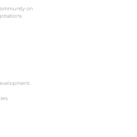
l Community on
gotiations
development.
ies.