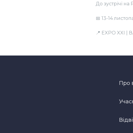
До зустрічі н
📅 13-14 листо
📍 EXPO XXI 
Про 
Учас
Відв