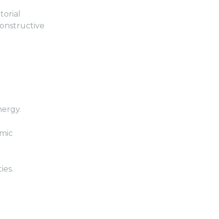
torial
constructive
nergy.
mic
ies.