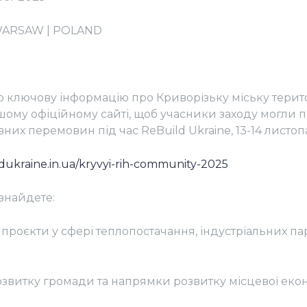
 WARSAW | POLAND
ю ключову інформацію про Криворізьку міську терит
шому офіційному сайті, щоб учасники заходу могли п
них перемовин під час ReBuild Ukraine, 13-14 листоп
ldukraine.in.ua/kryvyi-rih-community-2025
 знайдете:
 проєкти у сфері теплопостачання, індустріальних пар
звитку громади та напрямки розвитку місцевої екон