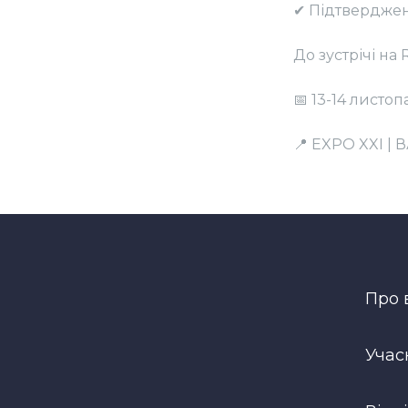
✔ Підтвердженн
До зустрічі н
📅 13-14 листо
📍 EXPO XXI 
Про 
Учас