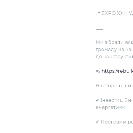
📍 EXPO XXI |
___
Ми зібрали вс
громаду на на
до конструктив
📲
https://rebui
На сторінці ви
✔ Інвестиційні
енергетики.
✔ Програми ро