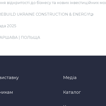
я відкритості до бізнесу та нових інвестиційних м
а REBUILD UKRAINE CONSTRUCTION & ENERGY!🤝
пада 2025
| ВАРШАВА | ПОЛЬЩА
виставку
Медіа
никам
Каталог