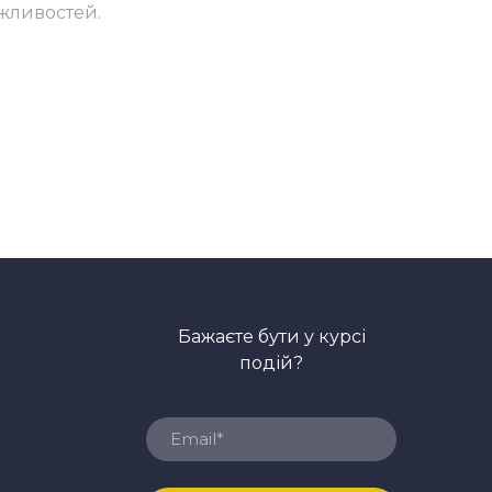
ожливостей.
Бажаєте бути у курсі
подій?