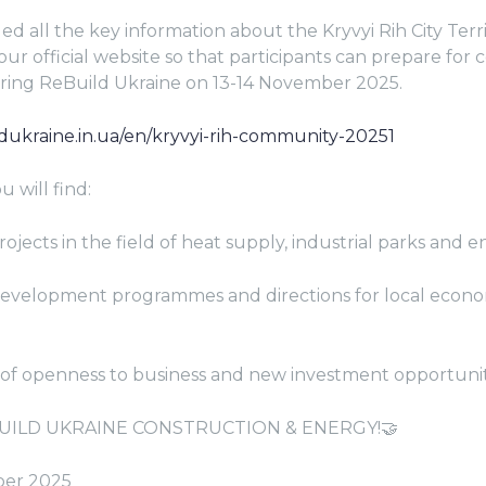
d all the key information about the Kryvyi Rih City Terri
r official website so that participants can prepare for 
uring ReBuild Ukraine on 13-14 November 2025.
ldukraine.in.ua/en/kryvyi-rih-community-20251
u will find:
jects in the field of heat supply, industrial parks and e
velopment programmes and directions for local econo
of openness to business and new investment opportunit
BUILD UKRAINE CONSTRUCTION & ENERGY!🤝
ber 2025