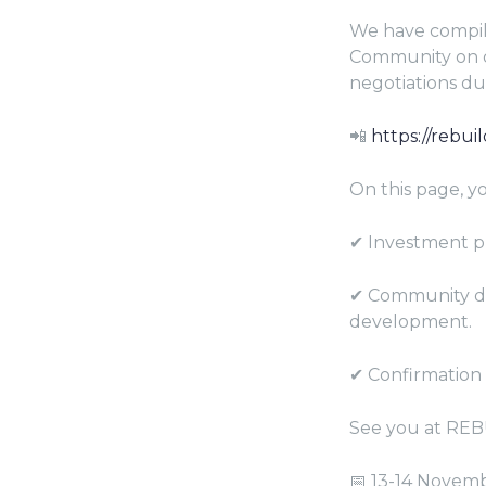
We have compile
Community on ou
negotiations d
📲
https://rebui
On this page, yo
✔ Investment pro
✔ Community de
development.
✔ Confirmation 
See you at RE
📅 13-14 Novem