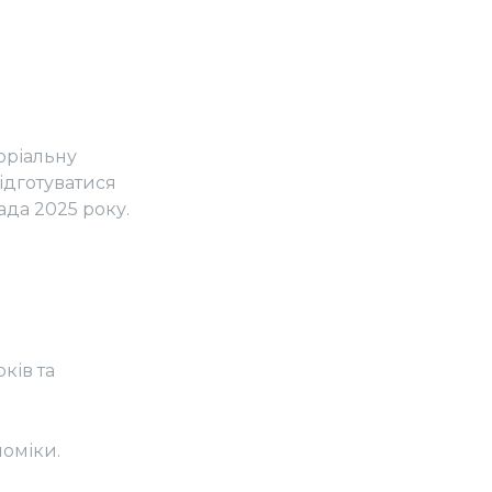
оріальну
ідготуватися
ада 2025 року.
ків та
оміки.