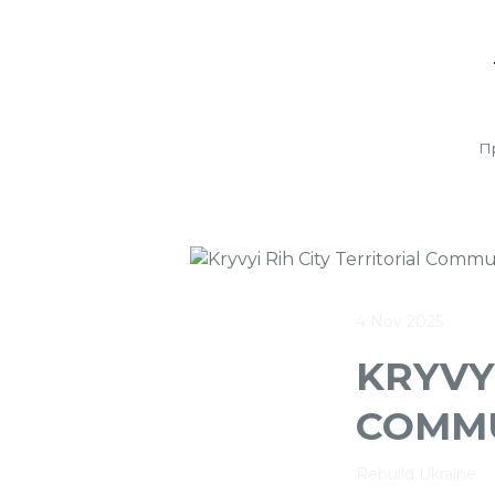
П
4 Nov 2025
KRYVYI
COMM
Rebuild Ukraine