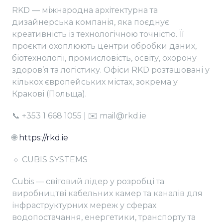
RKD — міжнародна архітектурна та
дизайнерська компанія, яка поєднує
креативність із технологічною точністю. Її
проєкти охоплюють центри обробки даних,
біотехнології, промисловість, освіту, охорону
здоров’я та логістику. Офіси RKD розташовані у
кількох європейських містах, зокрема у
Кракові (Польща).
📞 +353 1 668 1055 | ✉️ mail@rkd.ie
🌐
https://rkd.ie
🔹 CUBIS SYSTEMS
Cubis — світовий лідер у розробці та
виробництві кабельних камер та каналів для
інфраструктурних мереж у сферах
водопостачання, енергетики, транспорту та