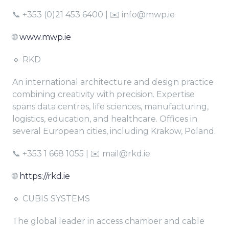
📞 +353 (0)21 453 6400 | ✉️ info@mwp.ie
🌐
www.mwp.ie
🔹 RKD
An international architecture and design practice
combining creativity with precision. Expertise
spans data centres, life sciences, manufacturing,
logistics, education, and healthcare. Offices in
several European cities, including Krakow, Poland.
📞 +353 1 668 1055 | ✉️ mail@rkd.ie
🌐
https://rkd.ie
🔹 CUBIS SYSTEMS
The global leader in access chamber and cable