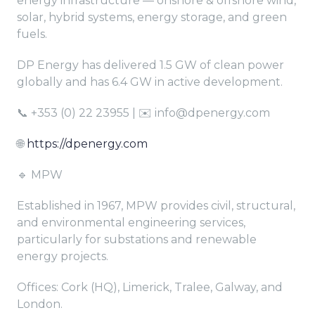
energy infrastructure — onshore & offshore wind,
solar, hybrid systems, energy storage, and green
fuels.
DP Energy has delivered 1.5 GW of clean power
globally and has 6.4 GW in active development.
📞 +353 (0) 22 23955 | ✉️ info@dpenergy.com
🌐
https://dpenergy.com
🔹 MPW
Established in 1967, MPW provides civil, structural,
and environmental engineering services,
particularly for substations and renewable
energy projects.
Offices: Cork (HQ), Limerick, Tralee, Galway, and
London.