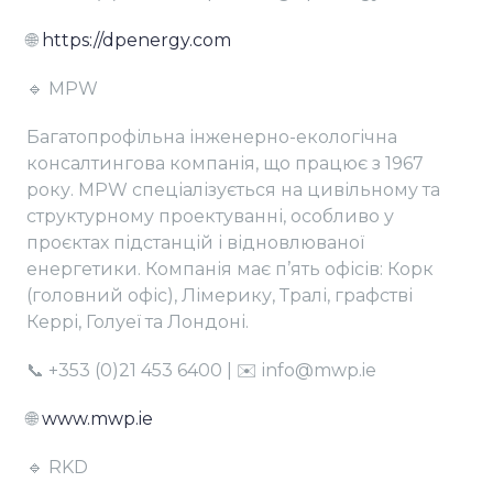
🌐
https://dpenergy.com
🔹 MPW
Багатопрофільна інженерно-екологічна
консалтингова компанія, що працює з 1967
року. MPW спеціалізується на цивільному та
структурному проектуванні, особливо у
проєктах підстанцій і відновлюваної
енергетики. Компанія має п’ять офісів: Корк
(головний офіс), Лімерику, Тралі, графстві
Керрі, Голуеї та Лондоні.
📞 +353 (0)21 453 6400 | ✉️ info@mwp.ie
🌐
www.mwp.ie
🔹 RKD