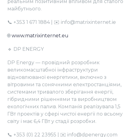
реальним позитивним впливом для сталого
майбутнього.
📞 +353 1 671 1884 | ✉️ info@matrixinternet.ie
🌐
www.matrixinternet.eu
🔹 DP ENERGY
DP Energy — провідний розробник
великомасштабної інфраструктури
відновлюваної енергетики, включно з
вітровими та сонячними електростанціями,
системами тривалого зберігання енергії,
гібридними рішеннями та виробництвом
екологічних палив. Компанія реалізувала 1,5
ГВт проектів у сфері чистої енергії по всьому
світу і має 6,4 ГВт у стадії розробки.
📞 +353 (0) 22 23955 | ✉️ info@dpenergy.com