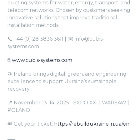
ducting systems for water, energy, transport, and
telecom networks. Chosen by customers seeking
innovative solutions that improve traditional
installation methods.
📞 +44 (0) 28 3836 3611 | ✉️ info@cubis-
systems.com
🌐
www.cubis-systems.com
🤝 Ireland brings digital, green, and engineering
excellence to support Ukraine’s sustainable
recovery.
📍 November 13–14, 2025 | EXPO XXI | WARSAW |
POLAND
🎟️ Get your ticket:
https://rebuildukraine.in.ua/en
___