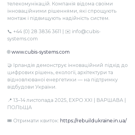
телекомунікацій. Компанія відома своїми
інноваційними рішеннями, які спрощують
монтаж і підвищують надійність систем.
📞 +44 (0) 28 3836 3611 | ✉️ info@cubis-
systems.com
🌐
www.cubis-systems.com
🤝 Ірландія демонструє інноваційний підхід до
цифрових рішень, екології, архітектури та
відновлюваної енергетики — на підтримку
відбудови України.
📍 13–14 листопада 2025, EXPO XXI | ВАРШАВА |
ПОЛЬЩА
🎟️ Отримати квиток:
https://rebuildukraine.in.ua/