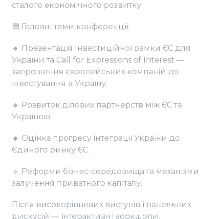
сталого економічного розвитку.
🟦 Головні теми конференції:
🔹 Презентація Інвестиційної рамки ЄС для
України та Call for Expressions of Interest —
запрошення європейських компаній до
інвестування в Україну.
🔹 Розвиток ділових партнерств між ЄС та
Україною.
🔹 Оцінка прогресу інтеграції України до
Єдиного ринку ЄС.
🔹 Реформи бізнес-середовища та механізми
залучення приватного капіталу.
Після високорівневих виступів і панельних
дискусій — інтерактивні воркшопи,