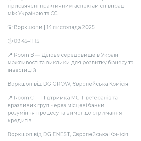
присвячені практичним аспектам співпраці
між Україною та ЄС.
💡 Воркшопи | 14 листопада 2025
🕘 09:45–11:15
📍 Room B — Ділове середовище в Україні:
можливості та виклики для розвитку бізнесу та
інвестицій
Воркшоп від DG GROW, Європейська Комісія
📍 Room C — Підтримка МСП, ветеранів та
вразливих груп через місцеві банки:
розуміння процесу та вимог до отримання
кредитів
Воркшоп від DG ENEST, Європейська Комісія