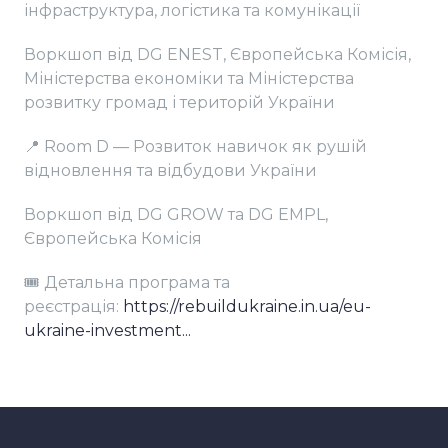
інфраструктура, логістика та комунікації
Воркшоп від DG ENEST, Європейська Комісія,
Міністерства економіки та Міністерства
розвитку громад і територій України
📍 Room D — Розвиток навичок як рушій
відновлення та відбудови України
Воркшоп від DG GROW та DG EMPL,
Європейська Комісія
🎟️ Детальна програма та
реєстрація:
https://rebuildukraine.in.ua/eu-
ukraine-investment...