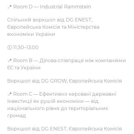
📍 Room D — Industrial Rammstein
Спільний воркшоп від DG ENEST,
Європейська Комісія та Міністерства
економіки України
🕦 11:30–13:00
📍 Room B — Ділова співпраця між компаніями
ЄС та України
Воркшоп від DG GROW, Європейська Комісія
📍 Room C — Ефективно керовані державні
інвестиції як рушій економіки — від
національного рівня до територіальних
громад
Воркшоп від DG ENEST, Європейська Комісія