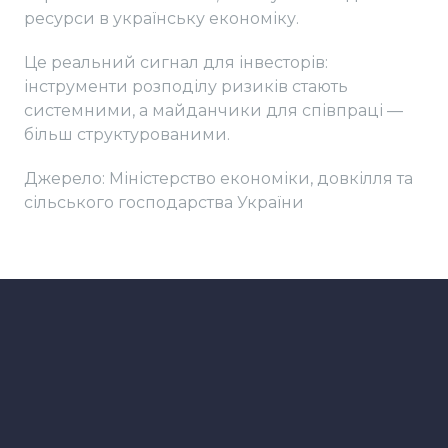
ресурси в українську економіку.
Це реальний сигнал для інвесторів:
інструменти розподілу ризиків стають
системними, а майданчики для співпраці —
більш структурованими.
Джерело: Міністерство економіки, довкілля та
сільського господарства України