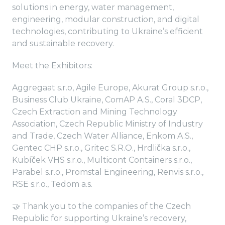
solutions in energy, water management,
engineering, modular construction, and digital
technologies, contributing to Ukraine’s efficient
and sustainable recovery.
Meet the Exhibitors:
Aggregaat s.r.o, Agile Europe, Akurat Group s.r.o.,
Business Club Ukraine, ComAP A.S., Coral 3DCP,
Czech Extraction and Mining Technology
Association, Czech Republic Ministry of Industry
and Trade, Czech Water Alliance, Enkom A.S.,
Gentec CHP s.r.o., Gritec S.R.O., Hrdlička s.r.o.,
Kubíček VHS s.r.o., Multicont Containers s.r.o.,
Parabel s.r.o., Promstal Engineering, Renvis s.r.o.,
RSE s.r.o., Tedom a.s.
🤝 Thank you to the companies of the Czech
Republic for supporting Ukraine’s recovery,