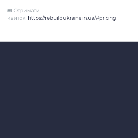
🎟️ Отримати
квиток:
https://rebuildukraine.in.ua/#pricing