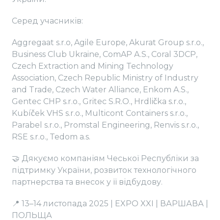
Серед учасників:
Aggregaat s.r.o, Agile Europe, Akurat Group s.r.o.,
Business Club Ukraine, ComAP A.S., Coral 3DCP,
Czech Extraction and Mining Technology
Association, Czech Republic Ministry of Industry
and Trade, Czech Water Alliance, Enkom A.S.,
Gentec CHP s.r.o., Gritec S.R.O., Hrdlička s.r.o.,
Kubíček VHS s.r.o., Multicont Containers s.r.o.,
Parabel s.r.o., Promstal Engineering, Renvis s.r.o.,
RSE s.r.o., Tedom a.s.
🤝 Дякуємо компаніям Чеської Республіки за
підтримку України, розвиток технологічного
партнерства та внесок у її відбудову.
📍 13–14 листопада 2025 | EXPO XXI | ВАРШАВА |
ПОЛЬЩА