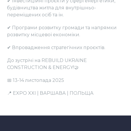
✔ Інвестиційні проєкти у сфері енергетики,
будівництва житла для внутрішньо-
переміщених осіб та ін.
✔ Програми розвитку громади та напрямки
розвитку місцевої економіки.
✔ Впровадження стратегічних проєктів.
До зустрічі на REBUILD UKRAINE
CONSTRUCTION & ENERGY!🤝
📅 13-14 листопада 2025
📍 EXPO XXI | ВАРШАВА | ПОЛЬЩА