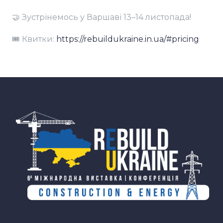
🤝 Зустрінемось у Варшаві 13–14 листопада!
🎟 Квитки:
https://rebuildukraine.in.ua/#pricing